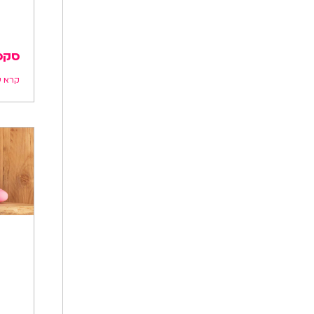
סקס 
קרא ע