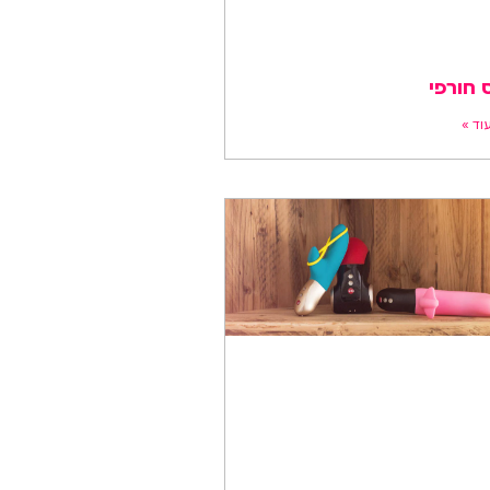
חורפי
וד »