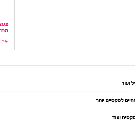
צעצ
החד
קרא ע
ל ועוד
יים לסקסיים יותר
סקסית ועוד