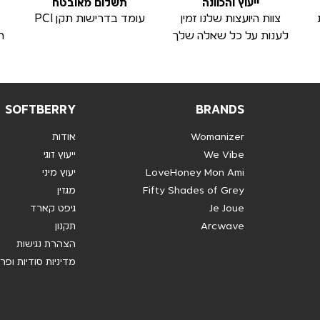
ייעוץ והכוונה
תשלום מאובטח
צוות היועצות שלנו זמין
עומד בדרישות תקן PCI
לענות על כל שאלה שלך
ה
SOFTBERRY
BRANDS
Womanizer
אודות
We Vibe
ייעוץ זוגי
LoveHoney Mon Ami
יעוץ מיני
Fifty Shades of Grey
מגזין
Je Joue
גיפט קארד
Arcwave
תקנון
הצהרת נגישות
מדיניות סודיות ופר