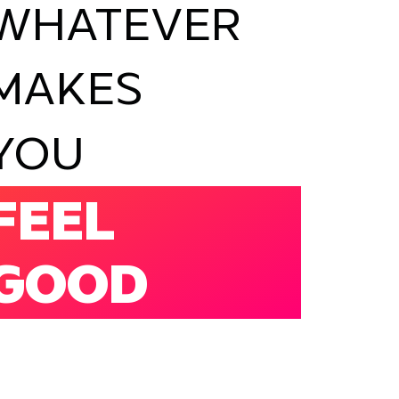
WHATEVER
MAKES
YOU
FEEL
GOOD