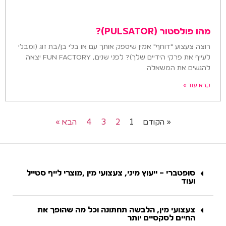
מהו פולסטור (PULSATOR)?
רוצה צעצוע "דוחף" אמין שיספק אותך עם או בלי בן/בת זוג (ומבלי
לעייף את פרקי הידיים שלך)? לפני שנים, FUN FACTORY יצאה
להגשים את המשאלה
קרא עוד »
« הקודם
1
2
3
4
הבא »
סופטברי – ייעוץ מיני, צעצועי מין ,מוצרי לייף סטייל
ועוד
צעצועי מין, הלבשה תחתונה וכל מה שהופך את
החיים לסקסיים יותר