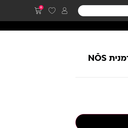
0
ת NŌS