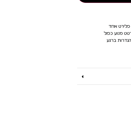
 פלירט אחד
טט מנוע כפול
הגדרות ברגע