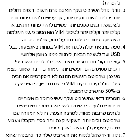
להפחית).
גודל: גודל השרביט שלך הוא גם גורם חשוב. דגמים גדולים
יותר יכולים להיות חזקים יותר, אך עשויים להיות פחות נוחים
לשימוש. דגמים קטנים יותר עשויים להיות פחות חזקים, אך
קלים יותר וקלים יותר לטיפול. VIM הוא הטוב משני העולמות:
הוא שוקל פחות מקילוגרם ובעל מנוע אולטרה-גבוה.
ספק כוח: את יכולה לטעון את VIM בנוחות באמצעות כבל
USB ועד לטעינה הבאה, ליהנות ממנו באופן אלחוטי.
עוצמות קול: גורם חשוב מאוד. שימי לב לנפח השרביט!
דגמים מסוימים הם רועשים יותר מאחרים, דבר שאולי ימצא
מעצבן. שרביטים רועשים הם גם לא דיסקרטיים אם הבית
שלך כולל קירות דקים. VIM מנצח גם כאן, כי הוא שקט
ב-50% מהשרביט המוביל.
חומרים: ודאי שהשרביט שלך עשוי מחומרים איכותיים
וידידותיים לגוף המתאימים לשימוש באזורים אינטימיים.
לעתים קרובות מאוד, למרבה הצער, זה לא המקרה עם
שרביטים זולים יותר. השקיעי קצת יותר כסף ותקבלו צעצוע
איכותי, שיעניק לך הנאה לאורך שנים.
ניקוי: ודאי שקל לנקות את השרביט שלך כדי להבטיח שהוא