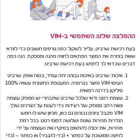
ההמלצה שלנו: השתמשי ב-VIM
בעת רכישת שרביט, עלייך לשקול כמה גורמים חשובים כדי לוודא
שאת בוחרת את המוצר המתאים לחוויה מהנה ומספקת. הנה כמה
דברים שכדאי לך לחפש בעת רכישת שרביט:
איכות: שרביט באיכות גבוהה יהיה עמיד, בטוח ואמין. שרביט
העיסוי VIM מיוצר בגרמניה. המעטפת החיצונית עשויה 100%
סיליקון בדרגה רפואית.
עוצמת רטט: ודאי שלכל שרביט שתבחרי יש מספיק עוצמה
וטווח רחב מספיק של רעידות כדי לענות על הצרכים שלך.
VIM מקבל ציונים גבוהים גם כאן, מכיוון שיש לו חמש
הגדרות מהירות שונות ושלושה דפוסי רטט. בכל רמת
מהירות, את יכולה להתאים במיקרו את העוצמה על ידי
לחיצה ממושכת על כפתור + (כדי להגביר) או כפתור – (כדי