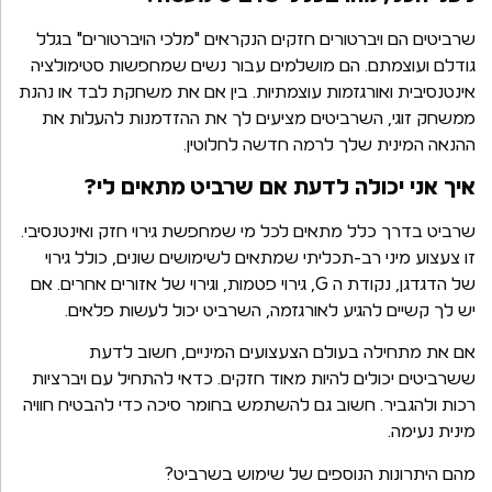
שרביטים הם ויברטורים חזקים הנקראים "מלכי הויברטורים" בגלל
גודלם ועוצמתם. הם מושלמים עבור נשים שמחפשות סטימולציה
אינטנסיבית ואורגזמות עוצמתיות. בין אם את משחקת לבד או נהנת
ממשחק זוגי, השרביטים מציעים לך את ההזדמנות להעלות את
ההנאה המינית שלך לרמה חדשה לחלוטין.
איך אני יכולה לדעת אם שרביט מתאים לי?
שרביט בדרך כלל מתאים לכל מי שמחפשת גירוי חזק ואינטנסיבי.
זו צעצוע מיני רב-תכליתי שמתאים לשימושים שונים, כולל גירוי
של הדגדגן, נקודת ה G, גירוי פטמות, וגירוי של אזורים אחרים. אם
יש לך קשיים להגיע לאורגזמה, השרביט יכול לעשות פלאים.
אם את מתחילה בעולם הצעצועים המיניים, חשוב לדעת
ששרביטים יכולים להיות מאוד חזקים. כדאי להתחיל עם ויברציות
רכות ולהגביר. חשוב גם להשתמש בחומר סיכה כדי להבטיח חוויה
מינית נעימה.
מהם היתרונות הנוספים של שימוש בשרביט?