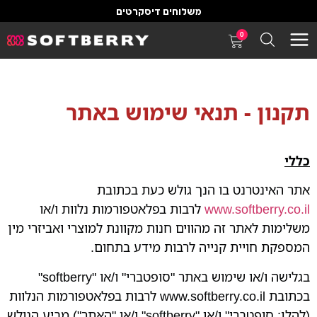
משלוחים דיסקרטים
0
תקנון - תנאי שימוש באתר
כללי
אתר האינטרנט בו הנך גולש כעת בכתובת
www.softberry.co.il
לרבות בפלאטפורמות נלוות ו/או
משלימות לאתר זה מהווים חנות מקוונת למוצרי ואביזרי מין
המספקת חויית קנייה לרבות מידע בתחום.
בגלישה ו/או שימוש באתר "סופטברי" ו/או "softberry"
בכתובת www.softberry.co.il לרבות בפלאטפורמות הנלוות
(להלן: סופטברי" ו/או "softberry" ו/או "האתר") מביע הגולש