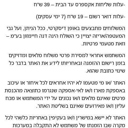
-עלות שליחות אקספרס עד הבית – 39 ש"ח
-עלות דואר רשום – 19 ש"ח (7 ימי עסקים)
המשלוחים מתבצעים באופן דיסקרטי, ככל הניתן, ועל גבי
המעטפה/אריזה יצויין כי השולח הינה דנה חיימזון בע"מ –
וזאת מטעמי פרטיות.
המשתמש אחראי למסירת פרטי משלוח מלאים ומדויקים
בזמן רישום ההזמנה ובאחריותו לידע את האתר בדבר כל
שינוי כתובת שהוא.
האתר /או מי מטעמו לא יהיו אחראים לכל איחור או עיכוב
באספקת מארז ו/או לאי-אספקה שנגרמו כתוצאה מהכנסת
פרטים שאינם מלאים ו/או נכונים על ידי המשתמש או מכח
עליון ו/או מאירועים שאינם בשליטת האתר.
האתר לא יישא במישרין ו/או בעקיפין באחריות כלשהי לכל
מקרה שבו הזמנתו של משתמש לא התקבלה במערכות