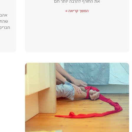
את החורף להרבה יותר חם
המשך קריאה »
אהבה
שהתש
חברים,