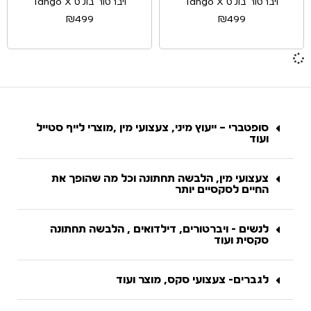
ויברטור בולט Tango X
ויברטור בולט Tango X
₪
499
₪
499
סופטברי – ייעוץ מיני, צעצועי מין ,מוצרי לייף סטייל
ועוד
צעצועי מין, הלבשה תחתונה וכל מה שהופך את
החיים לסקסיים יותר
לנשים - ויברטורים, דילדואים , הלבשה תחתונה
סקסית ועוד
לגברים- צעצועי סקס, מוצר ועוד