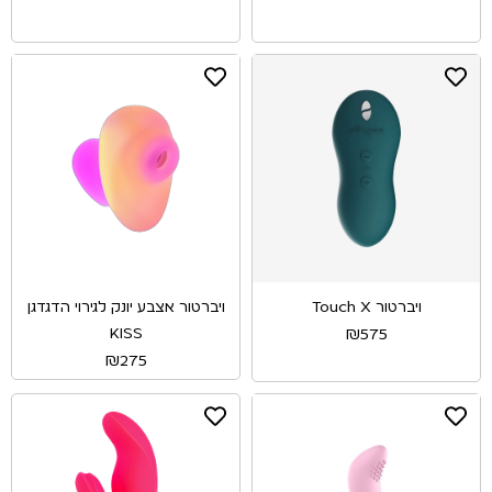
ויברטור Touch X
ויברטור אצבע יונק לגירוי הדגדגן
KISS
₪
575
₪
275