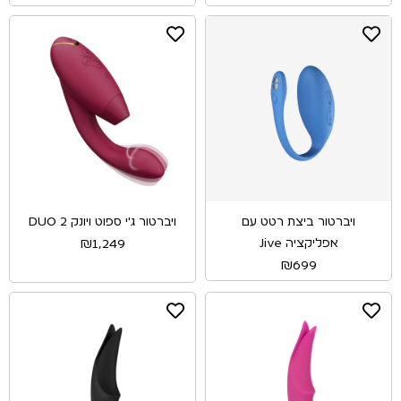
ויברטור ביצת רטט עם
ויברטור ג'י ספוט ויונק DUO 2
אפליקציה Jive
₪
1,249
₪
699