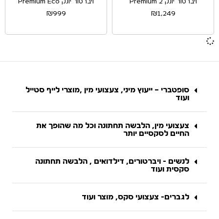
ויברטור יונק Premium 2
ויברטור יונק Premium Eco
₪
999
₪
1,249
סופטברי – ייעוץ מיני, צעצועי מין ,מוצרי לייף סטייל
ועוד
צעצועי מין, הלבשה תחתונה וכל מה שהופך את
החיים לסקסיים יותר
לנשים - ויברטורים, דילדואים , הלבשה תחתונה
סקסית ועוד
לגברים- צעצועי סקס, מוצר ועוד