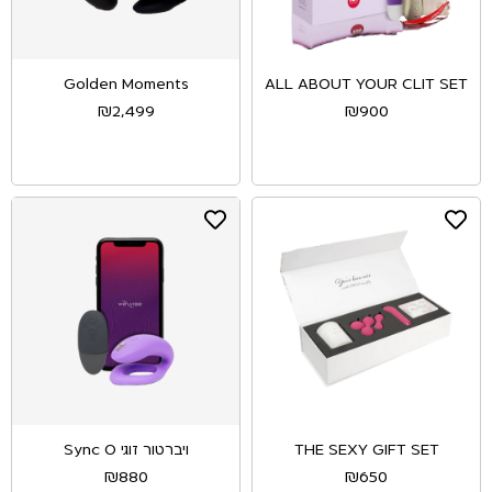
Golden Moments
ALL ABOUT YOUR CLIT SET
₪
2,499
₪
900
THE SEXY GIFT SET
ויברטור זוגי Sync O
₪
880
₪
650