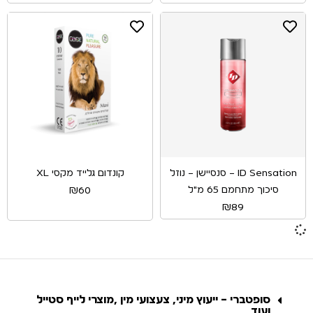
​ID Sensation – סנסיישן – נוזל
קונדום גלייד מקסי XL
סיכוך מתחמם 65 מ"ל
₪
60
₪
89
סופטברי – ייעוץ מיני, צעצועי מין ,מוצרי לייף סטייל
ועוד