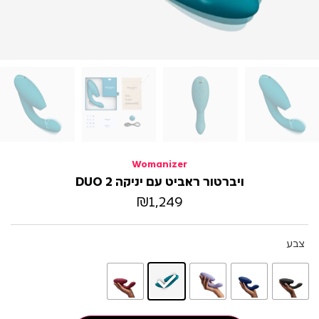
Womanizer
ויברטור ראביט עם יניקה DUO 2
₪
1,249
צבע