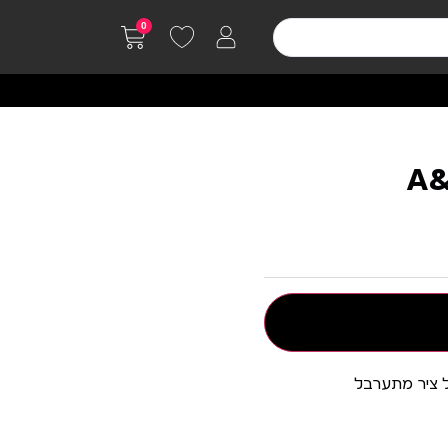
0
A&
ל ציר מתערבל