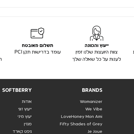
ייעוץ והכוונה
תשלום מאובטח
צוות היועצות שלנו זמין
עומד בדרישות תקן PCI
לענות על כל שאלה שלך
ה
SOFTBERRY
BRANDS
Womanizer
אודות
We Vibe
ייעוץ זוגי
LoveHoney Mon Ami
יעוץ מיני
Fifty Shades of Grey
מגזין
Je Joue
גיפט קארד