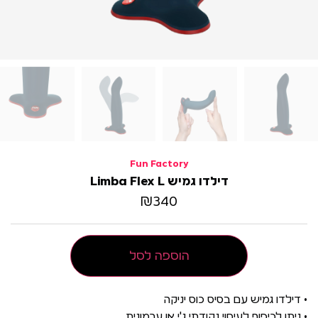
Fun Factory
דילדו גמיש Limba Flex L
₪
340
הוספה לסל
• דילדו גמיש עם בסיס כוס יניקה
• ניתן לכיפוף לעיסוי נקודתי ג'י או ערמונית