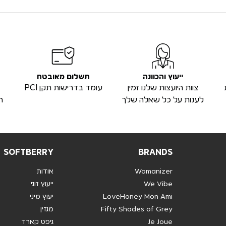
ייעוץ והכוונה
תשלום מאובטח
צוות היועצות שלנו זמין
עומד בדרישות תקן PCI
לענות על כל שאלה שלך
ה
SOFTBERRY
BRANDS
Womanizer
אודות
We Vibe
ייעוץ זוגי
LoveHoney Mon Ami
יעוץ מיני
Fifty Shades of Grey
מגזין
Je Joue
גיפט קארד