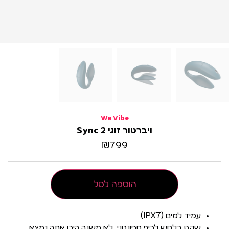
We Vibe
ויברטור זוגי Sync 2
₪
799
הוספה לסל
עמיד למים (IPX7)
שקט בלחש לכיף ספונטני, לא משנה היכן אתה נמצא