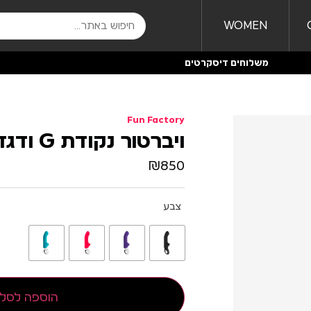
WOMEN
משלוחים דיסקרטים
Fun Factory
ויברטור נקודת G ודגדגן Tiger
₪
850
צבע
הוספה לסל